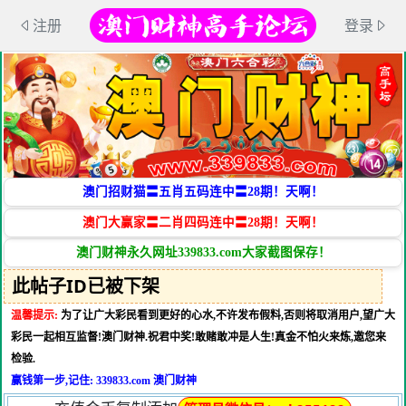
注册
登录
澳门招财猫〓五肖五码连中〓28期！天啊！
澳门大赢家〓二肖四码连中〓28期！天啊！
澳门财神永久网址339833.com大家截图保存！
此帖子ID已被下架
温馨提示:
为了让广大彩民看到更好的心水,不许发布假料,否则将取消用户,望广大
彩民一起相互监督!澳门财神.祝君中奖!敢赌敢冲是人生!真金不怕火来炼,邀您来
检验.
赢钱第一步,记住: 339833.com 澳门财神