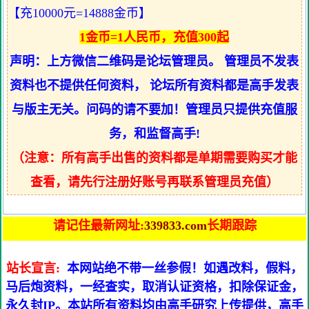
【充10000元=14888金币】
1金币=1人民币，充值300起
声明：上方微信二维码是论坛管理员。 管理员不发表
资料也不提供任何资料， 论坛所有资料都是高手发表
与版主无关。问码的请不要加！管理员只提供充值服
务，和监督高手!
（注意：所有高手出售的资料都是单期需要购买才能
查看，请先行注册好账号再联系管理员充值）
请记住最新网址:
339833.com
长期跟踪
站长宣言:
本网站绝不带一丝参假！如遇改料，假料，
马后炮资料，一经查实，取消认证资格，扣除保证金，
永久封IP。本站所有资料均由高手研究上传提供，高手