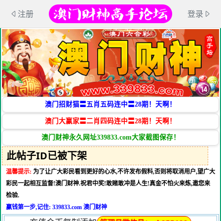
注册
登录
澳门招财猫〓五肖五码连中〓28期！天啊！
澳门大赢家〓二肖四码连中〓28期！天啊！
澳门财神永久网址339833.com大家截图保存！
此帖子ID已被下架
温馨提示:
为了让广大彩民看到更好的心水,不许发布假料,否则将取消用户,望广大
彩民一起相互监督!澳门财神.祝君中奖!敢赌敢冲是人生!真金不怕火来炼,邀您来
检验.
赢钱第一步,记住: 339833.com 澳门财神