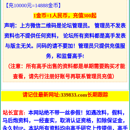
【充10000元=14888金币】
1金币=1人民币，充值300起
声明：上方微信二维码是论坛管理员。 管理员不发表
资料也不提供任何资料， 论坛所有资料都是高手发表
与版主无关。问码的请不要加！管理员只提供充值服
务，和监督高手!
（注意：所有高手出售的资料都是单期需要购买才能
查看，请先行注册好账号再联系管理员充值）
请记住最新网址:
339833.com
长期跟踪
站长宣言:
本网站绝不带一丝参假！如遇改料，假料，
马后炮资料，一经查实，取消认证资格，扣除保证金，
永久封IP。本站所有资料均由高手研究上传提供，高手